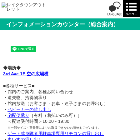
‌インフォメーションカウンター（総合案内）
◆場所◆
3rd Ave.1F 空の広場横
■各種サービス■
・館内のご案内、各種お問い合わせ
・遺失物、拾得物承り
・館内放送（お客さま・お車・迷子さまのお呼出し）
・
ベビーカーの貸し出し
・
宅配便承り
［有料（着払いのみ可）］
＜配達受付時間＞10:00～19:30
※一部サイズ・重量等によりお取扱できないお荷物もございます。
・
ゲート式身障者用駐車場専用リモコンの貸し出し
・
車いすの貸し出し