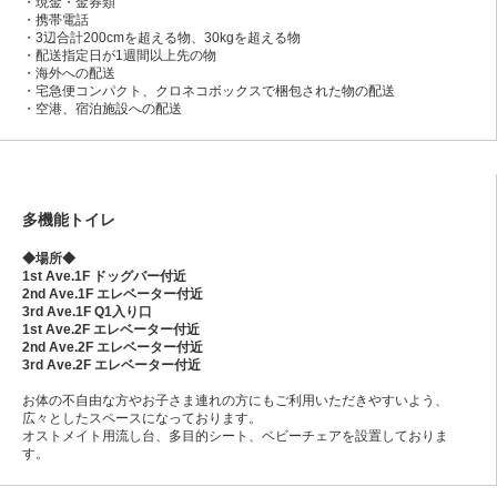
・現金・金券類
・携帯電話
・3辺合計200cmを超える物、30kgを超える物
・配送指定日が1週間以上先の物
・海外への配送
・宅急便コンパクト、クロネコボックスで梱包された物の配送
・空港、宿泊施設への配送
多機能トイレ
◆場所◆
1st Ave.1F ドッグバー付近
2nd Ave.1F エレベーター付近
3rd Ave.1F Q1入り口
1st Ave.2F エレベーター付近
2nd Ave.2F エレベーター付近
3rd Ave.2F エレベーター付近
お体の不自由な方やお子さま連れの方にもご利用いただきやすいよう、
広々としたスペースになっております。
オストメイト用流し台、多目的シート、ベビーチェアを設置しておりま
す。