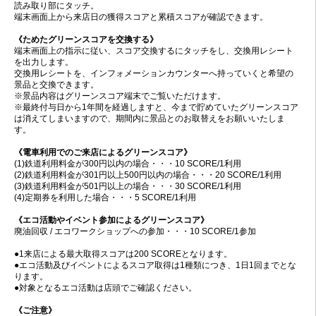
読み取り部にタッチ。
端末画面上から来店日の獲得スコアと累積スコアが確認できます。
《ためたグリーンスコアを交換する》
端末画面上の指示に従い、スコア交換するにタッチをし、交換用レシート
を出力します。
交換用レシートを、インフォメーションカウンターへ持っていくと希望の
景品と交換できます。
※景品内容はグリーンスコア端末でご覧いただけます。
※最終付与日から1年間を経過しますと、今まで貯めていたグリーンスコア
は消えてしまいますので、期間内に景品とのお取替えをお願いいたしま
す。
《電車利用でのご来店によるグリーンスコア》
(1)鉄道利用料金が300円以内の場合・・・10 SCORE/1利用
(2)鉄道利用料金が301円以上500円以内の場合・・・20 SCORE/1利用
(3)鉄道利用料金が501円以上の場合・・・30 SCORE/1利用
(4)定期券を利用した場合・・・5 SCORE/1利用
《エコ活動やイベント参加によるグリーンスコア》
廃油回収 / エコワークショップへの参加・・・10 SCORE/1参加
●1来店による最大取得スコアは200 SCOREとなります。
●エコ活動及びイベントによるスコア取得は1種類につき、1日1回までとな
ります。
●対象となるエコ活動は店頭でご確認ください。
《ご注意》