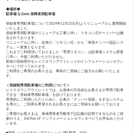
◆場所◆
駐車場 Q Zone 身障者用駐車場
登録者専用駐車場について2024年12月2日(月)よりリニューアルし運用開始
いたしました。
登録車専用駐車場のリニューアル工事に伴い、リモコン式ゲートバーは撤
去されております。
リニューアルに伴い、従来の「リモコン式」から「車両ナンバー認証シス
テム」へ変更となります。
これまでご利用頂いておりました「専用リモコン」は駐車場システム変更
に伴い、今後ご利用いただけません。
新規の登録受付をレイクタウンアウトレットのインフォメーションカウン
ターにて行っております。
ご利用をご希望のお客さまは、事前のご登録にご協力をお願いいたしま
す。
＜登録制専用駐車場のご利用について＞
レイクタウンアウトレットでは、お身体の不自由なお客さまが専用で駐車
できる「登録者専用駐車場」を設けております。
専用的にご利用いただくために、お車の「ナンバー登録」をするシステム
を導入し、ご利用を希望されるお客さまにはご登録をお願いしておりま
す。
ご希望のお客さまは、身体障害者手帳等下記記載の証明できるものをご持
参のうえ、3rd Ave.1F インフォメーションカウンターにてお申込みくださ
いませ。
■場所：レイクタウンアウトレット Q駐車場 10台