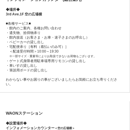
◆場所◆
3rd Ave.1F 空の広場横
■各種サービス■
・館内のご案内、各種お問い合わせ
・遺失物、拾得物承り
・館内放送（お客さま・お車・迷子さまのお呼出し）
・ベビーカーの貸し出し
・宅配便承り［有料（着払いのみ可）］
＜配達受付時間＞10:00～19:30
※一部サイズ・重量等によりお取扱できないお荷物もございます。
・ゲート式身障者用駐車場専用リモコンの貸し出し
・車いすの貸し出し
・筆談用ボードの貸し出し
わからない事やお困りの事がございましたらお気軽にお立ち寄りくださ
い。
WAONステーション
◆設置場所◆
インフォメーションカウンター
＜空の広場横＞