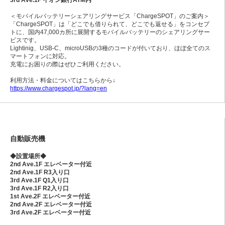
3rd Ave.1F イオン銀行ATM内
＜モバイルバッテリーシェアリングサービス「ChargeSPOT」のご案内＞
「ChargeSPOT」は「どこでも借りられて、どこでも返せる」をコンセプ
トに、国内47,000カ所に展開するモバイルバッテリーのシェアリングサー
ビスです。
Lightinig、USB-C、microUSBの3種のコードが付いており、ほぼ全てのス
マートフォンに対応。
充電にお困りの際はぜひご利用ください。
利用方法・料金についてはこちらから↓
https://www.chargespot.jp/?lang=en
自動販売機
◆設置場所◆
2nd Ave.1F エレベーター付近
2nd Ave.1F R3入り口
3rd Ave.1F Q1入り口
3rd Ave.1F R2入り口
1st Ave.2F
エレベーター付近
2nd Ave.2F エレベーター付近
3rd Ave.2F エレベーター付近