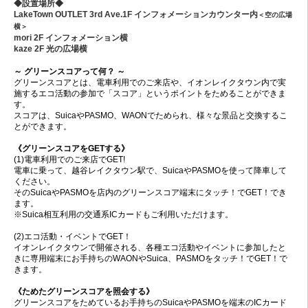
◆設置場所◆
LakeTown OUTLET 3rd Ave.1F インフォメーションカウンター内
＜空の広場
横＞
mori 2F インフォメーション横
kaze 2F 光の広場横
～ グリーンスコアって何？ ～
グリーンスコアとは、電車利用でのご来店や、イオンレイクタウン内で実
施するエコ活動の参加で「スコア」というポイントをためることができま
す。
スコアは、SuicaやPASMO、WAONでためられ、様々な景品と交換するこ
とができます。
《グリーンスコアをGETする》
(1)電車利用でのご来店でGET!
電車に乗って、越谷レイクタウン駅で、SuicaやPASMOを使って降車して
ください。
そのSuicaやPASMOを店内のグリーンスコア端末にタッチ！でGET
！
でき
ます。
※Suica相互利用の交通系ICカードもご利用いただけます。
(2)エコ活動・イベントでGET
！
イオンレイクタウンで開催される、各種エコ活動やイベントに参加したと
きに専用端末にお手持ちのWAONやSuica、PASMOをタッチ
！
でGET
！
で
きます。
《ためたグリーンスコアを照会する》
グリーンスコアをためているお手持ちのSuicaやPASMOを端末のICカード