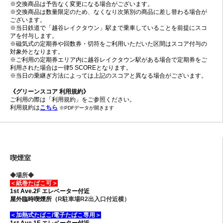
※交換商品は予告なく変更になる場合がございます。
※交換商品は数量限定のため、なくなり次第別の商品に差し替わる場合が
ございます。
※当日鉄道で「越谷レイクタウン」駅まで乗車していることを前提にスコ
アを付与します。
※磁気式の定期券や回数券・切符をご利用いただいた区間はスコア付与の
対象外となります。
※ご利用の定期券エリア内に越谷レイクタウン駅がある場合で定期券をご
利用された場合は一律5 SCOREとなります。
※当日の乗継ぎ方法によっては上記のスコアと異なる場合がございます。
《グリーンスコア 利用規約》
ご利用の際は「利用規約」をご参照ください。
利用規約は
こちら
※PDFデータが開きます
喫煙室
◆場所◆
＜紙巻たばこ可＞
1st Ave.2F
エレベーター付近
屋外臨時喫煙所（
R駐車場R2出入口付近横）
＜加熱式たばこ/電子たばこ専用＞