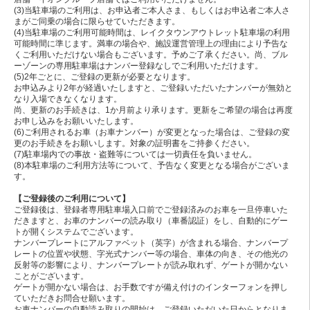
(3)当駐車場のご利用は、お申込者ご本人さま、もしくはお申込者ご本人さ
まがご同乗の場合に限らせていただきます。
(4)当駐車場のご利用可能時間は、レイクタウンアウトレット駐車場の利用
可能時間に準じます。満車の場合や、施設運営管理上の理由により予告な
くご利用いただけない場合もございます。予めご了承ください。尚、ブル
ーゾーンの専用駐車場はナンバー登録なしでご利用いただけます。
(5)2年ごとに、ご登録の更新が必要となります。
お申込みより2年が経過いたしますと、ご登録いただいたナンバーが無効と
なり入場できなくなります。
尚、更新のお手続きは、1か月前より承ります。更新をご希望の場合は再度
お申し込みをお願いいたします。
(6)ご利用されるお車（お車ナンバー）が変更となった場合は、ご登録の変
更のお手続きをお願いします。対象の証明書をご持参ください。
(7)駐車場内での事故・盗難等については一切責任を負いません。
(8)本駐車場のご利用方法等について、予告なく変更となる場合がございま
す。
【ご登録後のご利用について】
ご登録後は、登録者専用駐車場入口前でご登録済みのお車を一旦停車いた
だきますと、お車のナンバーの読み取り（車番認証）をし、自動的にゲー
トが開くシステムでございます。
ナンバープレートにアルファベット（英字）が含まれる場合、ナンバープ
レートの位置や状態、字光式ナンバー等の場合、車体の向き、その他光の
反射等の影響により、ナンバープレートが読み取れず、ゲートが開かない
ことがございます。
ゲートが開かない場合は、お手数ですが備え付けのインターフォンを押し
ていただきお問合せ願います。
お車ナンバーの自動読み取りの開始は、ご登録いただいた日からとなりま