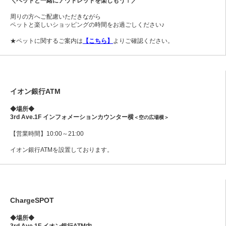
＼ペットと一緒にアウトレットを楽しもう！／
周りの方へご配慮いただきながら
ペットと楽しいショッピングの時間をお過ごしください♪
★ペットに関するご案内は
【こちら】
よりご確認ください。
イオン銀行ATM
◆場所◆
3rd Ave.1F インフォメーションカウンター横
＜空の広場横＞
【営業時間】10:00～21:00
イオン銀行ATMを設置しております。
ChargeSPOT
◆場所◆