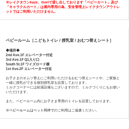
※レイクタウンkaze、moriで貸し出しております「ベビーカート」及び
「キャラクルカート」は屋内専用の為、安全管理上レイクタウンアウトレ
ットではご利用いただけません。
ベビールーム［こどもトイレ / 授乳室 / おむつ替えシート］
◆場所◆
2nd Ave.1F エレベーター付近
3rd Ave.1F Q1入り口
South St.1F ワイズロード横
1st Ave.2F エレベーター付近
お子さまのオムツ替えにご利用いただけるおむつ替えシートや、ご家族と
一緒に授乳ができる個別授乳室を設置しております。
ミルクコーナーには給湯設備もございますので、ミルクづくりにもお使い
いただけます。
また、ベビールーム内にお子さま専用のトイレを設置しております。
※ベビールームはペット同伴で
のご利用はご遠慮ください。