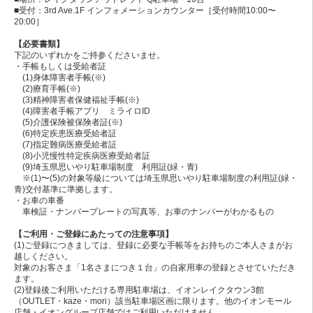
■受付：3rd Ave.1F インフォメーションカウンター［受付時間10:00〜
20:00］
【必要書類】
下記のいずれかをご持参くださいませ。
・手帳もしくは受給者証
(1)身体障害者手帳(※)
(2)療育手帳(※)
(3)精神障害者保健福祉手帳(※)
(4)障害者手帳アプリ ミライロID
(5)介護保険被保険者証(※)
(6)特定疾患医療受給者証
(7)指定難病医療受給者証
(8)小児慢性特定疾病医療受給者証
(9)埼玉県思いやり駐車場制度 利用証(緑・青)
※(1)〜(5)の対象等級については埼玉県思いやり駐車場制度の利用証(緑・
青)交付基準に準拠します。
・お車の車番
車検証・ナンバープレートの写真等、お車のナンバーがわかるもの
【ご利用・ご登録にあたっての注意事項】
(1)ご登録につきましては、登録に必要な手帳等をお持ちのご本人さまがお
越しください。
対象のお客さま「1名さまにつき１台」の自家用車の登録とさせていただき
ます。
(2)登録後ご利用いただける専用駐車場は、イオンレイクタウン3館
（OUTLET・kaze・mori）該当駐車場区画に限ります。他のイオンモール
店舗・イオングループ店舗ではご利用いただけません。