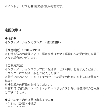
ポイントサービスと各種設定変更が可能です。
宅配便承り
◆場所◆
インフォメーションカウンター
＜空の広場横＞
【受付時間】10:00～19:30
※お持ち込みの時間により、運送会社（ヤマト運輸）への受け渡しが翌日
となる場合がございます。
【ご利用方法】
インフォメーションスタッフに「配送サービス利用」とお伝えください。
カウンターにて配送伝票をご記入ください。
※着払いのみとなっておりますので、その場での料金のお支払いは承りか
ねます。
※梱包済みの荷物をお持ちください。
※有料箱（宅急便コンパクト・クロネコボックス）等、梱包資材のご用意
はございません。
◆以下の物・内容は承り出来ません◆
・生もの（冷蔵・冷凍品）