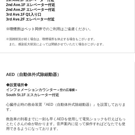
1st Ave.1F エレベーター付近
2nd Ave.1F
エレベーター付近
2nd Ave.2F エレベーター付近
3rd Ave.1F Q1入り口
3rd Ave.2F エレベーター付近
※喫煙所はペット同伴で
のご利用はご遠慮ください。
※混雑状況が続く場合は、喫煙場所を休止する場合もございます。
また、感染拡大状況によっては閉鎖させていただく場合がございます。
AED（自動体外式除細動器）
◆設置場所◆
インフォメーションカウンター
＜空の広場横＞
South St.1F エスカレーター付近
心臓停止時の救命装置『AED（自動体外式除細動器）』を設置しておりま
す。
救急車の到着までに一刻も早くAEDを使用して電気ショックを行えばもっ
とたくさんの命が助かります。音声案内に従って操作すればどなたでも使
用できるようになっております。