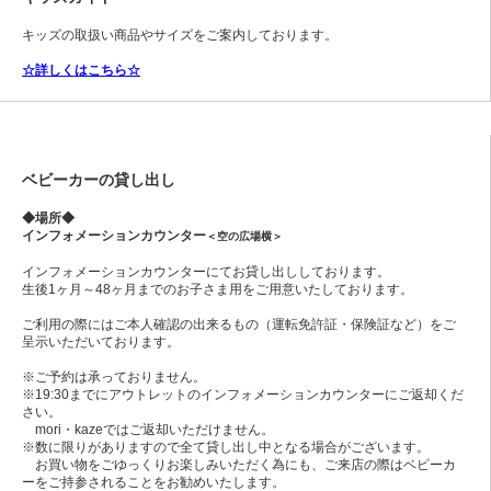
キッズの取扱い商品やサイズをご案内しております。
☆詳しくはこちら☆
ベビーカーの貸し出し
◆場所◆
インフォメーションカウンター
＜空の広場横＞
インフォメーションカウンターにてお貸し出ししております。
生後1ヶ月～48ヶ月までのお子さま用をご用意いたしております。
ご利用の際にはご本人確認の出来るもの（運転免許証・保険証など）をご
呈示いただいております。
※ご予約は承っておりません。
※19:30までにアウトレットのインフォメーションカウンターにご返却くだ
さい。
mori・kazeではご返却いただけません。
※数に限りがありますので全て貸し出し中となる場合がございます。
お買い物をごゆっくりお楽しみいただく為にも、ご来店の際はベビーカ
ーをご持参されることをお勧めいたします。