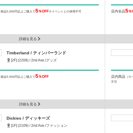
5
5
％OFF
店内全品
％
）
税込5,000円以上ご購入で
※イベントとの併用不可
詳細を見る
Timberland / ティンバーランド
[2F] (2208) / 2nd Ave./グッズ
5
％OFF
店内商品
）
税込5,500円以上ご購入で
（※
不可
詳細を見る
Dickies / ディッキーズ
[1F] (2109) / 2nd Ave./ファッション