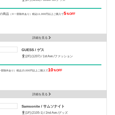
5
下の商品
％OFF
（※一部除外あり）
税込11,000円以上ご購入で
詳細を見る
GUESS / ゲス
[2F] (1207) / 1st Ave./ファッション
10
％OFF
一部除外あり）
税込15,000円以上ご購入で
詳細を見る
Samsonite / サムソナイト
[1F] (2105-1) / 2nd Ave./グッズ