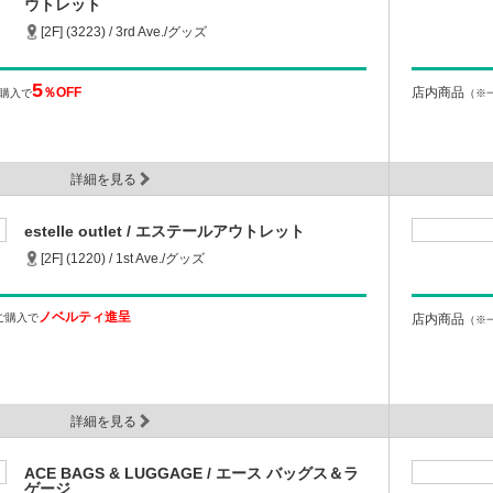
ウトレット
[2F] (3223) / 3rd Ave./グッズ
5
％OFF
店内商品
ご購入で
（※
詳細を見る
estelle outlet / エステールアウトレット
[2F] (1220) / 1st Ave./グッズ
ノベルティ進呈
上ご購入で
店内商品
（※
詳細を見る
ACE BAGS & LUGGAGE / エース バッグス＆ラ
ゲージ