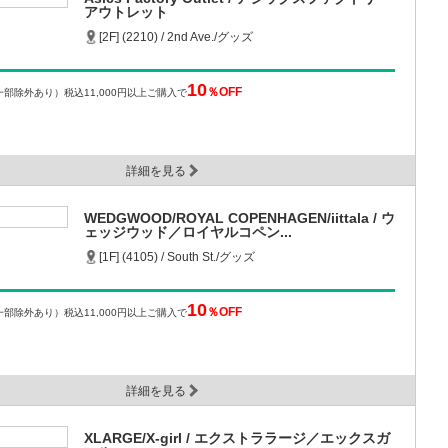
アウトレット
[2F] (2210) / 2nd Ave./グッズ
10
％OFF
一部除外あり）
税込11,000円以上ご購入で
詳細を見る
WEDGWOOD/ROYAL COPENHAGEN/iittala / ウ
ェッジウッド／ロイヤルコペン...
[1F] (4105) / South St./グッズ
10
％OFF
一部除外あり）
税込11,000円以上ご購入で
詳細を見る
XLARGE/X-girl / エクストララージ／エックスガ