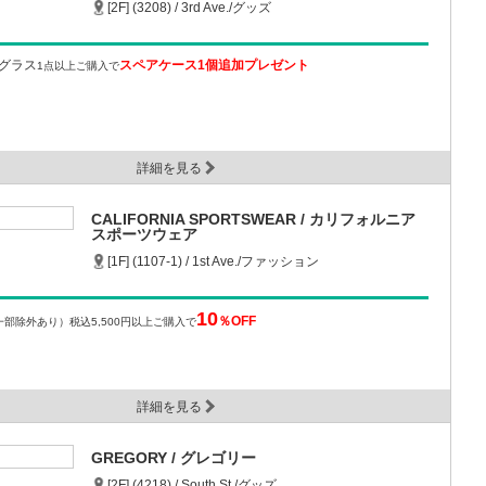
[2F] (3208) / 3rd Ave./グッズ
グラス
スペアケース1個追加プレゼント
1点以上ご購入で
詳細を見る
CALIFORNIA SPORTSWEAR / カリフォルニア
スポーツウェア
[1F] (1107-1) / 1st Ave./ファッション
10
％OFF
一部除外あり）
税込5,500円以上ご購入で
詳細を見る
GREGORY / グレゴリー
[2F] (4218) / South St./グッズ