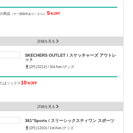
5
での商品
％OFF
（※一部除外あり）さらに
詳細を見る
SKECHERS OUTLET / スケッチャーズ アウトレ
ット
[2F] (3212) / 3rd Ave./グッズ
10
たはソックス
％OFF
詳細を見る
361°Sports / スリーシックスティワン スポーツ
[2F] (1203) / 1st Ave./グッズ