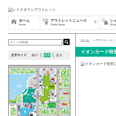
ホーム
アウトレットニュース
シ
Home
Outlet News
Shop
ホーム
>
アウトレットニ
イオンカード特
文字サイズ
縮小
標準
拡大