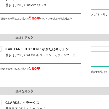
[2F] (2209) / 2nd Ave./グッズ
メガネ・サン
5
％OFF
）
税込5,500円以上ご購入で
※50％OFF以上の商品対象外
詳細を見る
KAKITANE KITCHEN / かきたねキッチン
[2F] (3230) / 3rd Ave./レストラン・カフェ＆フード
5
％OFF
）
税込3,000円以上ご購入で
店内商品
（※
詳細を見る
CLARKS / クラークス
[1F] (1106) / 1st Ave./グッズ