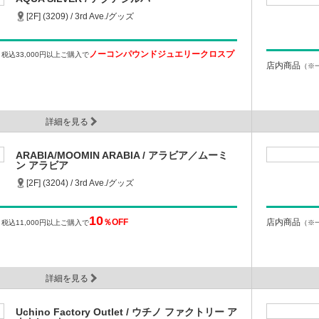
[2F] (3209) / 3rd Ave./グッズ
ノーコンパウンドジュエリークロスプ
）
税込33,000円以上ご購入で
店内商品
（※
詳細を見る
ARABIA/MOOMIN ARABIA / アラビア／ムーミ
ン アラビア
[2F] (3204) / 3rd Ave./グッズ
10
％OFF
店内商品
）
税込11,000円以上ご購入で
（※
詳細を見る
Uchino Factory Outlet / ウチノ ファクトリー ア