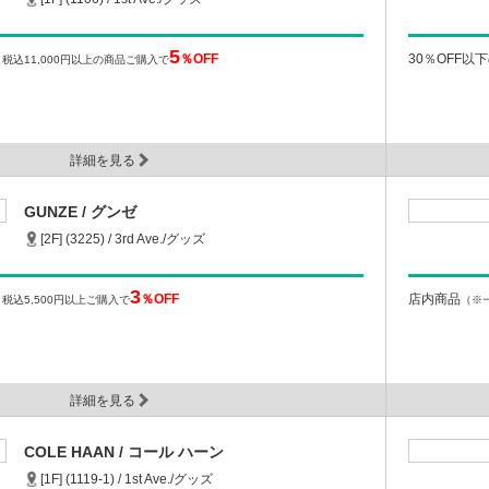
5
％OFF
30％OFF以
）
税込11,000円以上の商品ご購入で
詳細を見る
GUNZE / グンゼ
[2F] (3225) / 3rd Ave./グッズ
3
％OFF
店内商品
）
税込5,500円以上ご購入で
（※
詳細を見る
COLE HAAN / コール ハーン
[1F] (1119-1) / 1st Ave./グッズ