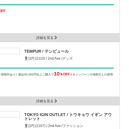
OFF
詳細を見る
TEMPUR / テンピュール
[1F] (2110) / 2nd Ave./グッズ
10
％OFF
一部除外あり）
税込50,000円以上ご購入で
※キャンペーンや他割引との併用
詳細を見る
TOKYO IGIN OUTLET / トウキョウ イギン アウ
トレット
[1F] (2107) / 2nd Ave./ファッション