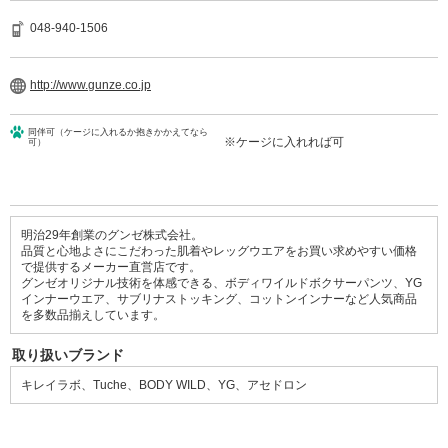
048-940-1506
http://www.gunze.co.jp
同伴可（ケージに入れるか抱きかかえてなら
※ケージに入れれば可
可）
明治29年創業のグンゼ株式会社。
品質と心地よさにこだわった肌着やレッグウエアをお買い求めやすい価格
で提供するメーカー直営店です。
グンゼオリジナル技術を体感できる、ボディワイルドボクサーパンツ、YG
インナーウエア、サブリナストッキング、コットンインナーなど人気商品
を多数品揃えしています。
取り扱いブランド
キレイラボ、Tuche、BODY WILD、YG、アセドロン