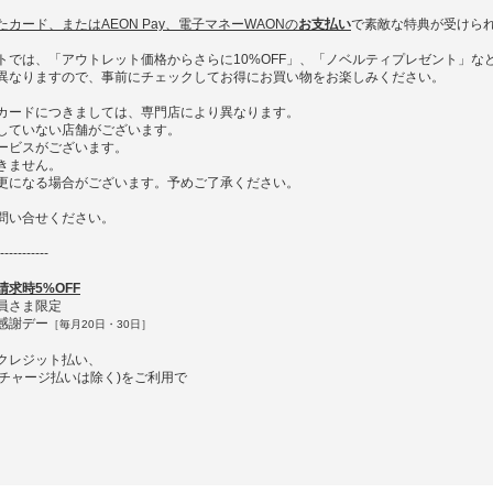
カード、またはAEON Pay、電子マネーWAONの
お支払い
で素敵な特典が受けら
トでは、「アウトレット価格からさらに10%OFF」、「ノベルティプレゼント」な
異なりますので、事前にチェックしてお得にお買い物をお楽しみください。
カードにつきましては、専門店により異なります。
していない店舗がございます。
ービスがございます。
きません。
更になる場合がございます。予めご了承ください。
問い合せください。
-----------
求時5%OFF
員さま限定
感謝デー
［毎月20日・30日］
クレジット払い、
済(チャージ払いは除く)をご利用で