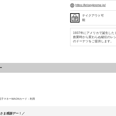
https://krispykreme.jp/
テイクアウト可
能
1937年にアメリカで誕生し
創業時から変わらぬ秘伝のレシ
のドーナツをご提供します。
ー
）
電子マネーWAONカード
：利用
客さま感謝デー！／