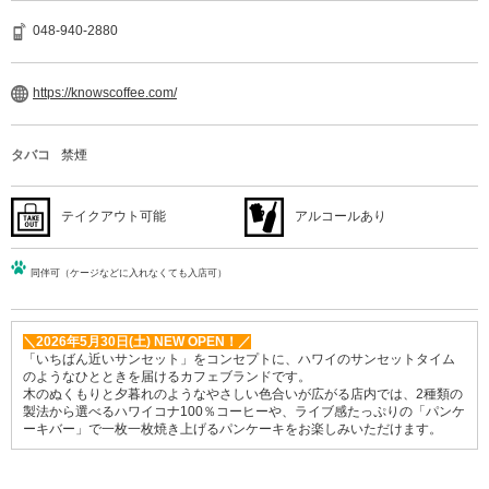
048-940-2880
https://knowscoffee.com/
タバコ
禁煙
テイクアウト可能
アルコールあり
同伴可（ケージなどに入れなくても入店可）
＼2026年5月30日(土) NEW OPEN！／
「いちばん近いサンセット」をコンセプトに、ハワイのサンセットタイム
のようなひとときを届けるカフェブランドです。
木のぬくもりと夕暮れのようなやさしい色合いが広がる店内では、2種類の
製法から選べるハワイコナ100％コーヒーや、ライブ感たっぷりの「パンケ
ーキバー」で一枚一枚焼き上げるパンケーキをお楽しみいただけます。