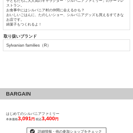
子どもたちに大人気のキャラクター「シルバニアファミリー」のテーマレ
ストラン。
お食事中にはシルバニア村の仲間に会えるかも？
おいしいごはんに、たのしいショー、シルバニアグッズも買えるすてきな
お店です。
綿菓子もつくれるよ！
取り扱いブランド
Sylvanian families（R）
BARGAIN
はじめてのシルバニアファミリー
3,091
3,400
円
円
本体価格
税込
詳細情報・他の参加ショップをチェック