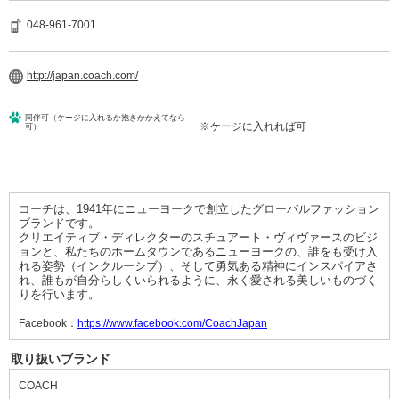
048-961-7001
http://japan.coach.com/
同伴可（ケージに入れるか抱きかかえてなら
※ケージに入れれば可
可）
コーチは、
1941
年にニューヨークで創立したグローバルファッション
ブランドです。
クリエイティブ・ディレクターのスチュアート・ヴィヴァースのビジ
ョンと、私たちのホームタウンであるニューヨークの、誰をも受け入
れる姿勢（インクルーシブ）、そして勇気ある精神にインスパイアさ
れ、誰もが自分らしくいられるように、永く愛される美しいものづく
りを行います。
Facebook：
https://www.facebook.com/CoachJapan
取り扱いブランド
COACH