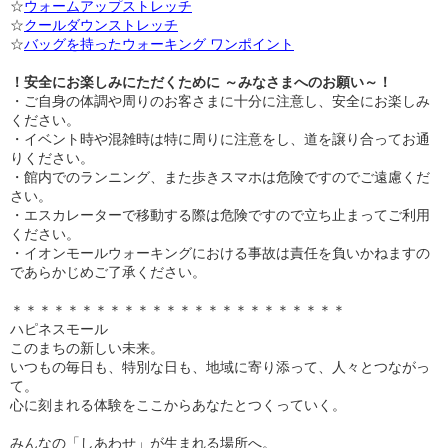
☆
ウォームアップストレッチ
☆
クールダウンストレッチ
☆
バッグを持ったウォーキング ワンポイント
！安全にお楽しみにただくために ～みなさまへのお願い～！
・ご自身の体調や周りのお客さまに十分に注意し、安全にお楽しみ
ください。
・イベント時や混雑時は特に周りに注意をし、道を譲り合ってお通
りください。
・館内でのランニング、また歩きスマホは危険ですのでご遠慮くだ
さい。
・エスカレーターで移動する際は危険ですので立ち止まってご利用
ください。
・イオンモールウォーキングにおける事故は責任を負いかねますの
であらかじめご了承ください。
＊＊＊＊＊＊＊＊＊＊＊＊＊＊＊＊＊＊＊＊＊＊＊＊
ハピネスモール
このまちの新しい未来。
いつもの毎日も、特別な日も、地域に寄り添って、人々とつながっ
て。
心に刻まれる体験をここからあなたとつくっていく。
みんなの「しあわせ」が生まれる場所へ。