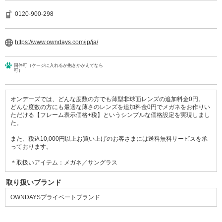
0120-900-298
https://www.owndays.com/jp/ja/
同伴可（ケージに入れるか抱きかかえてなら
可）
オンデーズでは、どんな度数の方でも薄型非球面レンズの追加料金0円。
どんな度数の方にも最適な薄さのレンズを追加料金0円でメガネをお作りい
ただける【フレーム表示価格+税】というシンプルな価格設定を実現しまし
た。
また、税込10,000円以上お買い上げのお客さまには送料無料サービスを承
っております。
＊取扱いアイテム：メガネ／サングラス
取り扱いブランド
OWNDAYSプライベートブランド