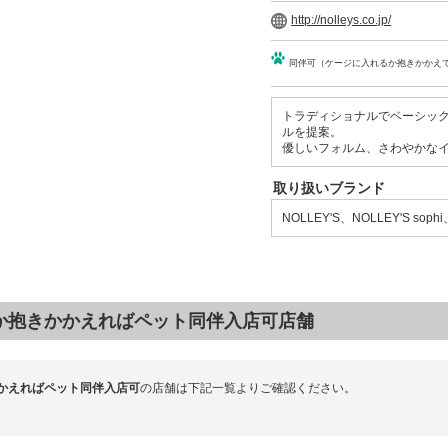
http://nolleys.co.jp/
同伴可（ケージに入れるか抱きかかえ
トラディショナルでベーシッ
ルを提案。
優しいフォルム、さわやかな
取り扱いブランド
NOLLEY'S、NOLLEY'S soph
か抱きかかえればペット同伴入店可店舗
かえればペット同伴入店可
の店舗は下記一覧よりご確認ください。