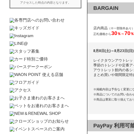
BARGAIN
店内商品
（※一部除外あり
30
70
％～
％
正札価格から
8月8日(土)～8月23日(日)
レイクタウンアウトレット 
季節のトレンドや定番ア
アウトレット館内の各シ
まとめ買いや期間限定特
※掲載内容は予告なく変更に
※商品についてのお問い合わ
※商品は豊富に取り揃えてお
PayPay 利用