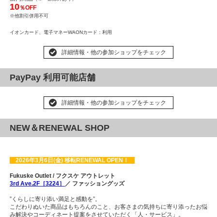
10
％OFF
※他割引併用不可
イオンカード、
電子マネーWAONカード
：利用
詳細情報・他の参加ショップをチェック
PayPay 利用可能店舗
詳細情報・他の参加ショップをチェック
NEW＆RENEWAL SHOP
2026年3月6日(金) 移転RENEWAL OPEN！
Fukuske Outlet / フクスケ アウトレット
3rd Ave.2F［3224］
／
ファッショングッズ
”くらしに寄り添い満足と感動を”。
こだわりぬいた商品はもちろんのこと、お客さまの気持ちに寄り添ったお悩
み解決やコーディネート提案をさせていただく「人・サービス」。