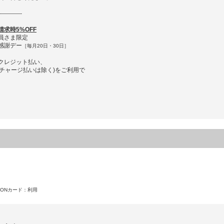
-----------
求時5%OFF
員さま限定
感謝デー
［毎月20日・30日］
クレジット払い、
済(チャージ払いは除く)をご利用で
ONカード
：利用