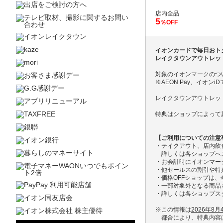
店内全品
5
％OFF
イオンカードで毎日おト
レイクタウンアウトレッ
対象のイオンマークのつ
※AEON Pay、イオン
レイクタウンアウトレッ
特典はショップによって
【ご利用についての注意
・テイクアウト、店内飲
詳しくは各ショップへ
・お会計時にイオンマー
・他セールスの割引や特
・価格OFFショップは、
・一部対象外となる商品
・詳しくは各ショップス
※この情報は
2026年8
都合により、特典内容は