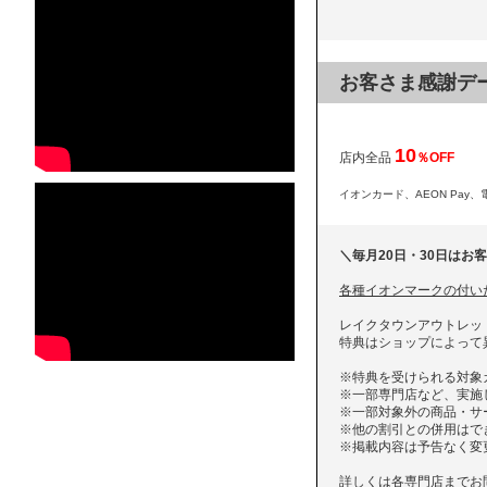
お客さま感謝デ
10
店内全品
％OFF
イオンカード、AEON Pay、
＼毎月20日・30日はお
各種イオンマークの付いた
レイクタウンアウトレッ
特典はショップによって
※特典を受けられる対象
※一部専門店など、実施
※一部対象外の商品・サ
※他の割引との併用はで
※掲載内容は予告なく変
詳しくは各専門店までお