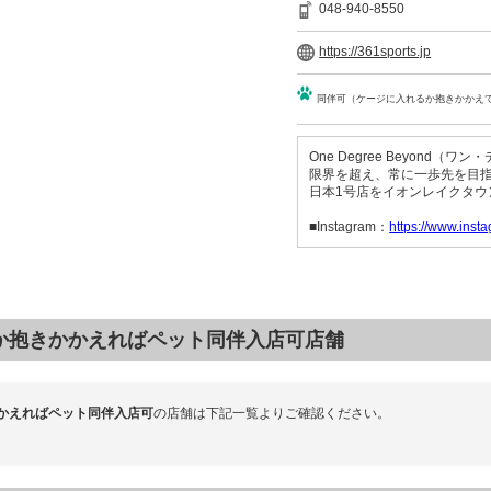
048-940-8550
https://361sports.jp
同伴可（ケージに入れるか抱きかかえ
One Degree Beyond
限界を超え、常に一歩先を目
日本1号店をイオンレイクタウ
■Instagram：
https://www.inst
か抱きかかえればペット同伴入店可店舗
かえればペット同伴入店可
の店舗は下記一覧よりご確認ください。