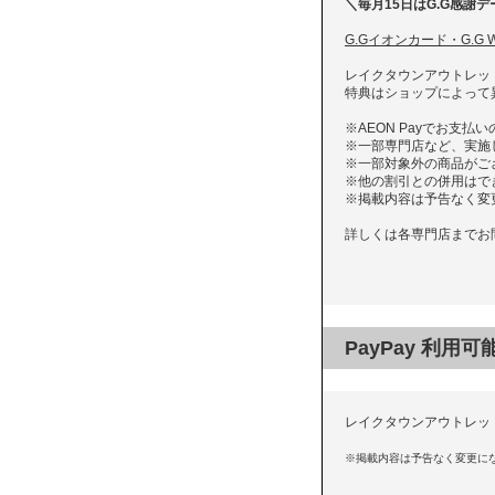
＼毎月15日はG.G感謝デ
G.Gイオンカード・G.
レイクタウンアウトレッ
特典はショップによって
※AEON Payでお支
※一部専門店など、実施
※一部対象外の商品がご
※他の割引との併用はで
※掲載内容は予告なく変
詳しくは各専門店までお
PayPay 利用
レイクタウンアウトレット
※掲載内容は予告なく変更に