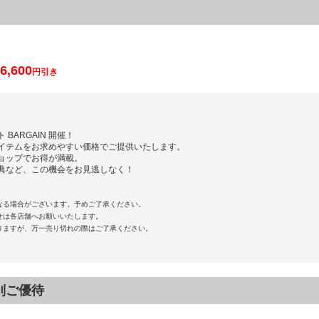
6,600
円引き
BARGAIN 開催！
イテムをお求めやすい価格でご提供いたします。
ョップでお得が満載。
典など、この機会をお見逃しなく！
なる場合がございます。予めご了承ください。
せは各店舗へお願いいたします。
りますが、万一売り切れの際はご了承ください。
別ご優待