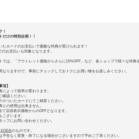
ク！
トだけの特別企画！！
いたカードのお支払いで素敵な特典が受けられます！
iDでのお支払いも対象となります。
トでは、「アウトレット価格からさらに10%OFF」など、各ショップで様々な特典
異なりますので、事前にチェックしておトクにお買い物をお楽しみください。
事項】
食によって税率が変わります。
ご確認ください。
クのついたカードにてご精算ください。
典との併用は出来ません。
全て店頭表示価格からのOFFとなります。
もございます。
タッフにお問い合わせください。
月4日現在
のものです。
予告なく変更・終了になる場合がございますので予めご了承ください。